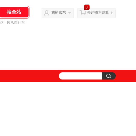
0
我的京东
去购物车结算
达
凤凰自行车