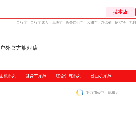
自行车
自行车成人
山地车
折叠自行车
公路车
喜德盛
捷安特
美利
动户外官方旗舰店
圆机系列
健身车系列
综合训练系列
登山机系列
努力加载中，请稍后...